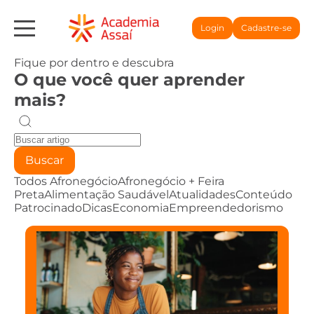
Login
Cadastre-se
Fique por dentro e descubra
O que você quer aprender
mais?
Buscar
Todos
Afronegócio
Afronegócio + Feira
Preta
Alimentação Saudável
Atualidades
Conteúdo
Patrocinado
Dicas
Economia
Empreendedorismo