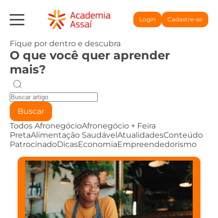
Login
Cadastre-se
Fique por dentro e descubra
O que você quer aprender
mais?
Buscar
Todos
Afronegócio
Afronegócio + Feira
Preta
Alimentação Saudável
Atualidades
Conteúdo
Patrocinado
Dicas
Economia
Empreendedorismo