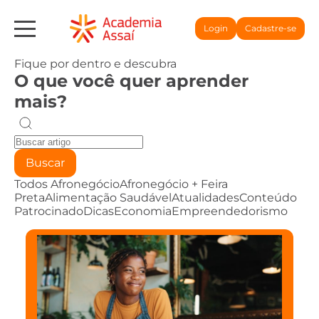
Login
Cadastre-se
Fique por dentro e descubra
O que você quer aprender
mais?
Buscar
Todos
Afronegócio
Afronegócio + Feira
Preta
Alimentação Saudável
Atualidades
Conteúdo
Patrocinado
Dicas
Economia
Empreendedorismo