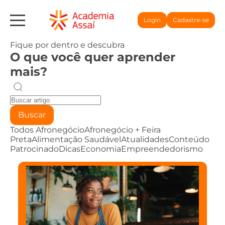
Login
Cadastre-se
Fique por dentro e descubra
O que você quer aprender
mais?
Buscar
Todos
Afronegócio
Afronegócio + Feira
Preta
Alimentação Saudável
Atualidades
Conteúdo
Patrocinado
Dicas
Economia
Empreendedorismo