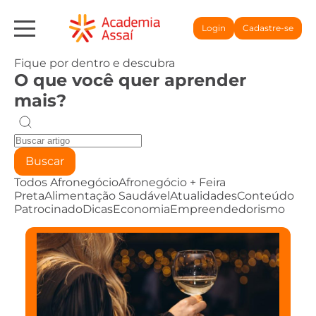
Login
Cadastre-se
Fique por dentro e descubra
O que você quer aprender
mais?
Buscar
Todos
Afronegócio
Afronegócio + Feira
Preta
Alimentação Saudável
Atualidades
Conteúdo
Patrocinado
Dicas
Economia
Empreendedorismo