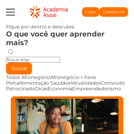
Login
Cadastre-se
Fique por dentro e descubra
O que você quer aprender
mais?
Buscar
Todos
Afronegócio
Afronegócio + Feira
Preta
Alimentação Saudável
Atualidades
Conteúdo
Patrocinado
Dicas
Economia
Empreendedorismo