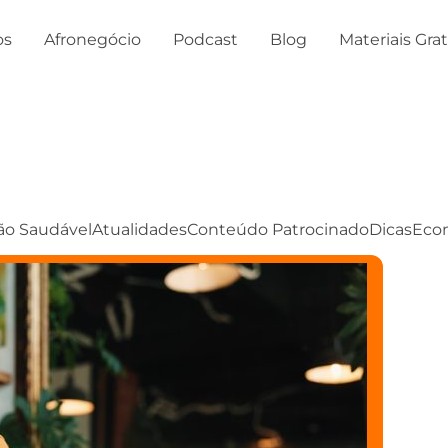
os
Afronegócio
Podcast
Blog
Materiais Gra
ão Saudável
Atualidades
Conteúdo Patrocinado
Dicas
Eco