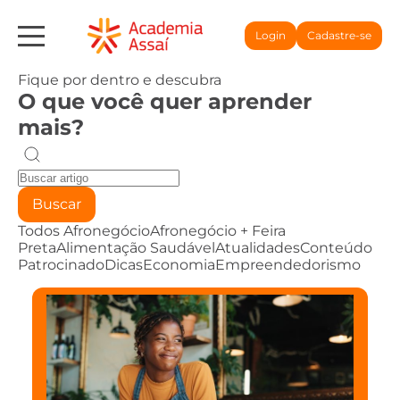
Login
Cadastre-se
Fique por dentro e descubra
O que você quer aprender
mais?
Buscar
Todos
Afronegócio
Afronegócio + Feira
Preta
Alimentação Saudável
Atualidades
Conteúdo
Patrocinado
Dicas
Economia
Empreendedorismo