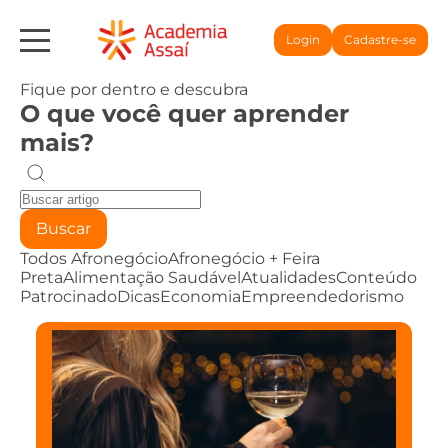
Login
Cadastre-se
Fique por dentro e descubra
O que você quer aprender
mais?
Buscar
Todos
Afronegócio
Afronegócio + Feira
Preta
Alimentação Saudável
Atualidades
Conteúdo
Patrocinado
Dicas
Economia
Empreendedorismo