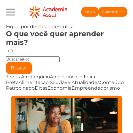
Login
Cadastre-se
Fique por dentro e descubra
O que você quer aprender
mais?
Buscar
Todos
Afronegócio
Afronegócio + Feira
Preta
Alimentação Saudável
Atualidades
Conteúdo
Patrocinado
Dicas
Economia
Empreendedorismo