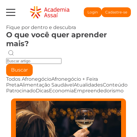
Login
Cadastre-se
Fique por dentro e descubra
O que você quer aprender
mais?
Buscar
Todos
Afronegócio
Afronegócio + Feira
Preta
Alimentação Saudável
Atualidades
Conteúdo
Patrocinado
Dicas
Economia
Empreendedorismo