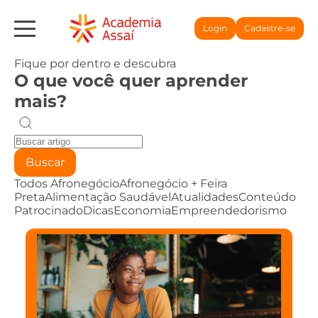
Login
Cadastre-se
Fique por dentro e descubra
O que você quer aprender
mais?
Buscar
Todos
Afronegócio
Afronegócio + Feira
Preta
Alimentação Saudável
Atualidades
Conteúdo
Patrocinado
Dicas
Economia
Empreendedorismo