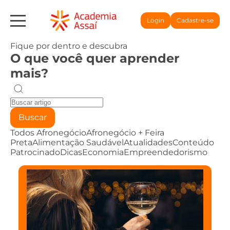
Login
Cadastre-se
Fique por dentro e descubra
O que você quer aprender
mais?
Buscar
Todos
Afronegócio
Afronegócio + Feira
Preta
Alimentação Saudável
Atualidades
Conteúdo
Patrocinado
Dicas
Economia
Empreendedorismo