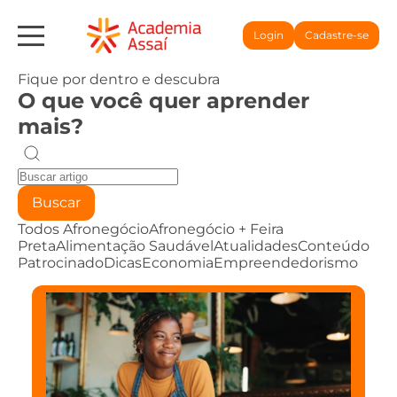
Login
Cadastre-se
Fique por dentro e descubra
O que você quer aprender
mais?
Buscar
Todos
Afronegócio
Afronegócio + Feira
Preta
Alimentação Saudável
Atualidades
Conteúdo
Patrocinado
Dicas
Economia
Empreendedorismo