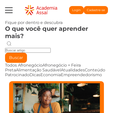
Login
Cadastre-se
Fique por dentro e descubra
O que você quer aprender
mais?
Buscar
Todos
Afronegócio
Afronegócio + Feira
Preta
Alimentação Saudável
Atualidades
Conteúdo
Patrocinado
Dicas
Economia
Empreendedorismo