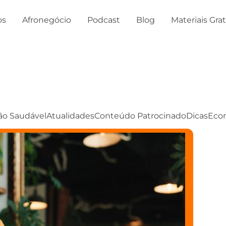
os
Afronegócio
Podcast
Blog
Materiais Gra
ão Saudável
Atualidades
Conteúdo Patrocinado
Dicas
Eco