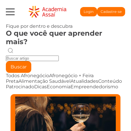
Login
Cadastre-se
Fique por dentro e descubra
O que você quer aprender
mais?
Buscar
Todos
Afronegócio
Afronegócio + Feira
Preta
Alimentação Saudável
Atualidades
Conteúdo
Patrocinado
Dicas
Economia
Empreendedorismo