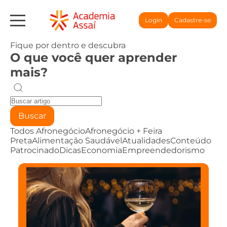
Login
Cadastre-se
Fique por dentro e descubra
O que você quer aprender
mais?
Buscar
Todos
Afronegócio
Afronegócio + Feira
Preta
Alimentação Saudável
Atualidades
Conteúdo
Patrocinado
Dicas
Economia
Empreendedorismo