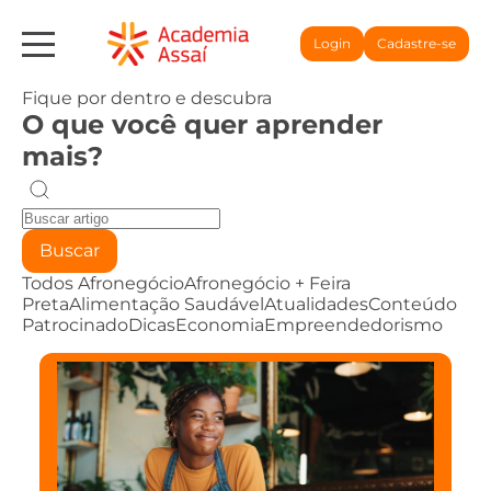
Login
Cadastre-se
Fique por dentro e descubra
O que você quer aprender
mais?
Buscar
Todos
Afronegócio
Afronegócio + Feira
Preta
Alimentação Saudável
Atualidades
Conteúdo
Patrocinado
Dicas
Economia
Empreendedorismo