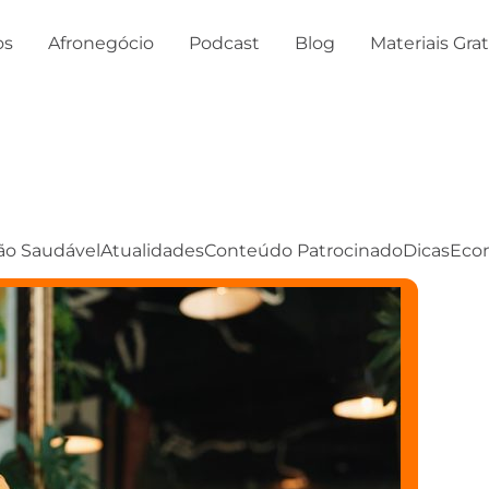
os
Afronegócio
Podcast
Blog
Materiais Gra
ão Saudável
Atualidades
Conteúdo Patrocinado
Dicas
Eco