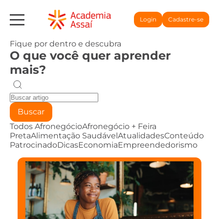
Login
Cadastre-se
Fique por dentro e descubra
O que você quer aprender
mais?
Buscar
Todos
Afronegócio
Afronegócio + Feira
Preta
Alimentação Saudável
Atualidades
Conteúdo
Patrocinado
Dicas
Economia
Empreendedorismo