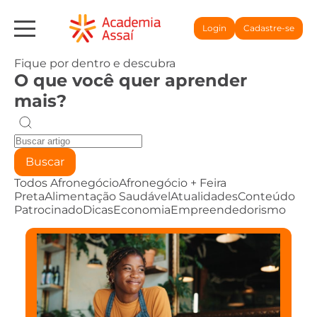
Login
Cadastre-se
Fique por dentro e descubra
O que você quer aprender
mais?
Buscar
Todos
Afronegócio
Afronegócio + Feira
Preta
Alimentação Saudável
Atualidades
Conteúdo
Patrocinado
Dicas
Economia
Empreendedorismo