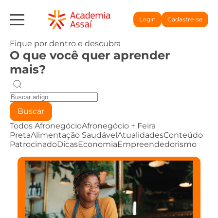
Login
Cadastre-se
Fique por dentro e descubra
O que você quer aprender
mais?
Buscar
Todos
Afronegócio
Afronegócio + Feira
Preta
Alimentação Saudável
Atualidades
Conteúdo
Patrocinado
Dicas
Economia
Empreendedorismo