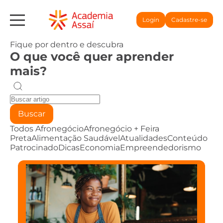
Login
Cadastre-se
Fique por dentro e descubra
O que você quer aprender
mais?
Buscar
Todos
Afronegócio
Afronegócio + Feira
Preta
Alimentação Saudável
Atualidades
Conteúdo
Patrocinado
Dicas
Economia
Empreendedorismo