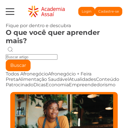
Login
Cadastre-se
Fique por dentro e descubra
O que você quer aprender
mais?
Buscar
Todos
Afronegócio
Afronegócio + Feira
Preta
Alimentação Saudável
Atualidades
Conteúdo
Patrocinado
Dicas
Economia
Empreendedorismo