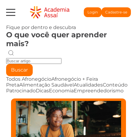
Login
Cadastre-se
Fique por dentro e descubra
O que você quer aprender
mais?
Buscar
Todos
Afronegócio
Afronegócio + Feira
Preta
Alimentação Saudável
Atualidades
Conteúdo
Patrocinado
Dicas
Economia
Empreendedorismo