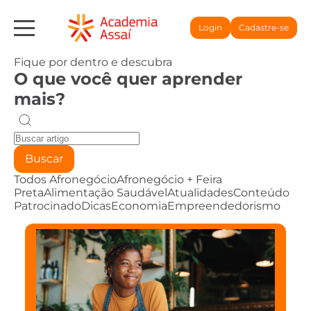
Login
Cadastre-se
Fique por dentro e descubra
O que você quer aprender
mais?
Buscar
Todos
Afronegócio
Afronegócio + Feira
Preta
Alimentação Saudável
Atualidades
Conteúdo
Patrocinado
Dicas
Economia
Empreendedorismo