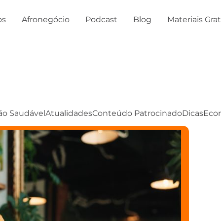
os
Afronegócio
Podcast
Blog
Materiais Gra
ão Saudável
Atualidades
Conteúdo Patrocinado
Dicas
Eco