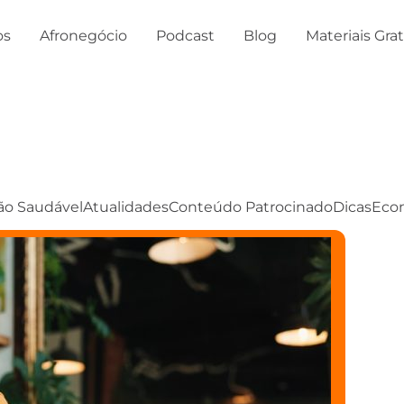
os
Afronegócio
Podcast
Blog
Materiais Gra
ão Saudável
Atualidades
Conteúdo Patrocinado
Dicas
Eco