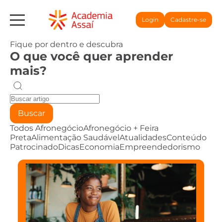
Login
Cadastre-se
Fique por dentro e descubra
O que você quer aprender
mais?
Buscar
Todos
Afronegócio
Afronegócio + Feira
Preta
Alimentação Saudável
Atualidades
Conteúdo
Patrocinado
Dicas
Economia
Empreendedorismo