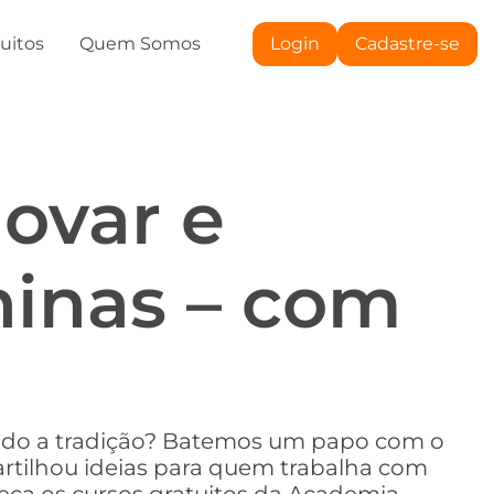
tuitos
Quem Somos
Login
Cadastre-se
novar e
ninas – com
e lado a tradição? Batemos um papo com o
artilhou ideias para quem trabalha com