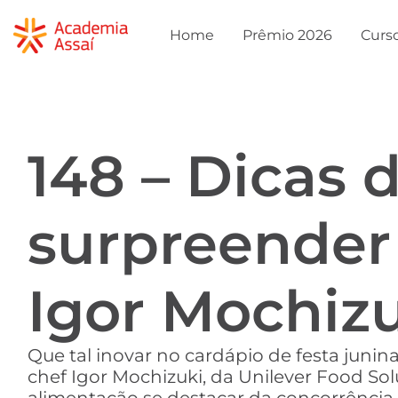
Home
Prêmio 2026
Curs
148 – Dicas 
surpreender 
Igor Mochiz
Que tal inovar no cardápio de festa juni
chef Igor Mochizuki, da Unilever Food So