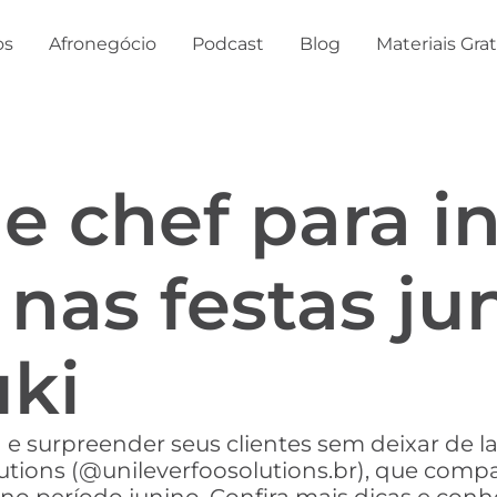
os
Afronegócio
Podcast
Blog
Materiais Gra
de chef para i
nas festas ju
uki
na e surpreender seus clientes sem deixar d
lutions (@unileverfoosolutions.br), que comp