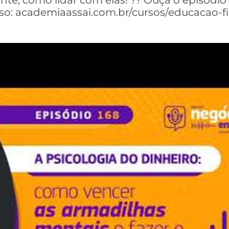
nte, como lidar com elas! ?? Ouça o episódio
urso: academiaassai.com.br/cursos/educacao-f