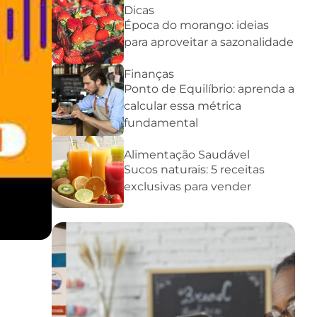
Dicas
Época do morango: ideias
para aproveitar a sazonalidade
Finanças
Ponto de Equilíbrio: aprenda a
calcular essa métrica
fundamental
Alimentação Saudável
Sucos naturais: 5 receitas
exclusivas para vender