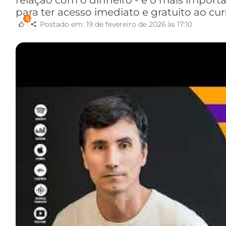
relação com o dinheiro - e o mais importa
para ter acesso imediato e gratuito ao c
0
Postado em: 19 de fevereiro de 2026 às 17:10