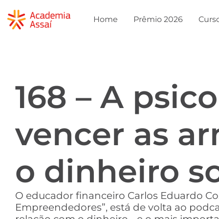
Home
Prêmio 2026
Curs
168 – A psic
vencer as ar
o dinheiro s
O educador financeiro Carlos Eduardo Cos
Empreendedores”, está de volta ao podca