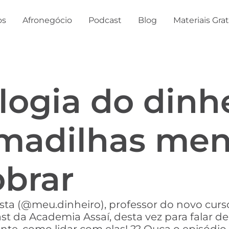
os
Afronegócio
Podcast
Blog
Materiais Gra
ologia do dinh
madilhas ment
obrar
ta (@meu.dinheiro), professor do novo curs
st da Academia Assaí, desta vez para falar 