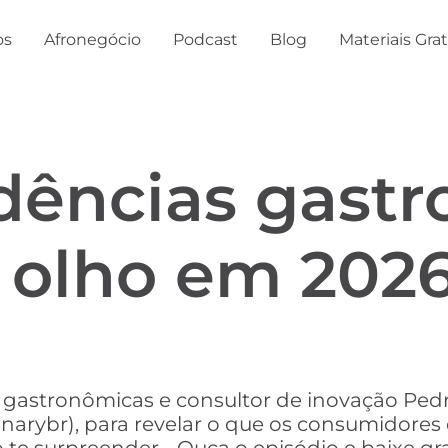
os
Afronegócio
Podcast
Blog
Materiais Gra
ndências gast
e olho em 202
astronômicas e consultor de inovação Pedro
linarybr), para revelar o que os consumidore