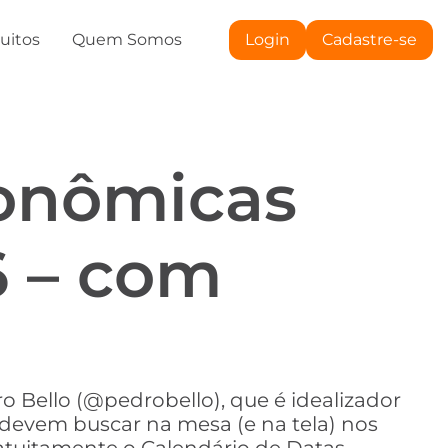
tuitos
Quem Somos
Login
Cadastre-se
ronômicas
6 – com
 Bello (@pedrobello), que é idealizador
s devem buscar na mesa (e na tela) nos