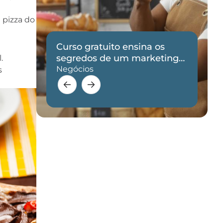
a pizza do
Curso gratuito ensina os
de
segredos de um marketing
.
eficaz
Negócios
s