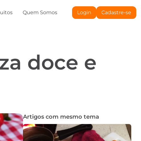
tuitos
Quem Somos
Login
Cadastre-se
zza doce e
Artigos com mesmo tema