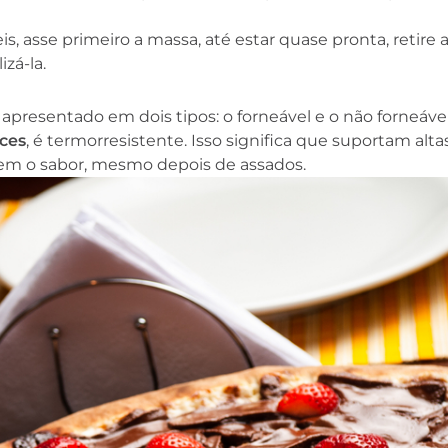
is, asse primeiro a massa, até estar quase pronta, retire 
izá-la.
Curso gratuito e com
certificado: Manipulação 
apresentado em dois tipos: o forneável e o não forneável
Alimentos
Atualidades
ces
, é termorresistente. Isso significa que suportam alta
em o sabor, mesmo depois de assados.