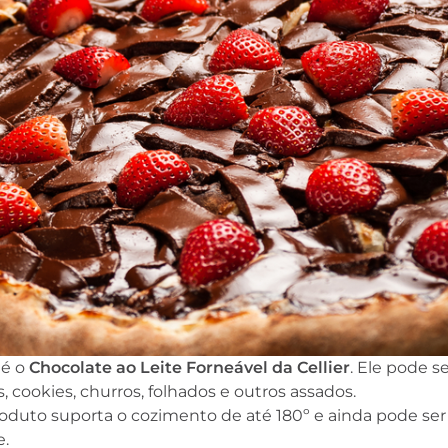
 é o
Chocolate ao Leite Forneável da Cellier
. Ele pode s
s, cookies, churros, folhados e outros assados.
oduto suporta o cozimento de até 180º e ainda pode ser
e.