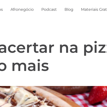
os
Afronegócio
Podcast
Blog
Materiais Gra
 acertar na pi
o mais