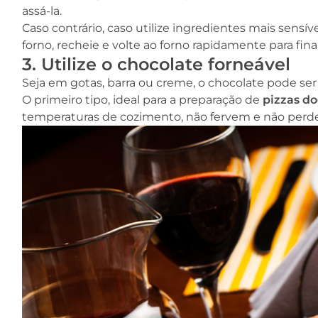
assá-la.
Caso contrário, caso utilize ingredientes mais sensíve
forno, recheie e volte ao forno rapidamente para final
3. Utilize o chocolate forneável
Seja em gotas, barra ou creme, o chocolate pode ser 
O primeiro tipo, ideal para a preparação de
pizzas do
temperaturas de cozimento, não fervem e não perd