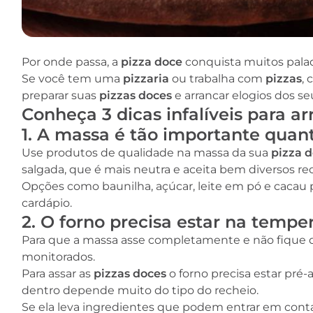
Por onde passa, a
pizza doce
conquista muitos pala
Se você tem uma
pizzaria
ou trabalha com
pizzas
,
preparar suas
pizzas doces
e arrancar elogios dos se
Conheça 3 dicas infalíveis para a
1. A massa é tão importante quan
Use produtos de qualidade na massa da sua
pizza 
salgada, que é mais neutra e aceita bem diversos re
Opções como baunilha, açúcar, leite em pó e cacau p
cardápio.
2. O forno precisa estar na tempe
Para que a massa asse completamente e não fique d
monitorados.
Para assar as
pizzas doces
o forno precisa estar pré-
dentro depende muito do tipo do recheio.
Se ela leva ingredientes que podem entrar em conta