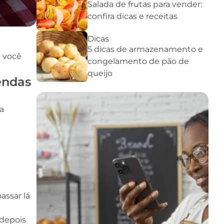
Salada de frutas para vender:
confira dicas e receitas
Dicas
5 dicas de armazenamento e
a você
congelamento de pão de
queijo
endas
a
assar lá
 depois