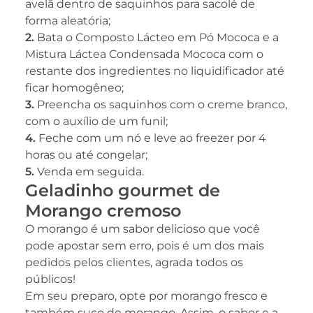
avelã dentro de saquinhos para sacolé de
forma aleatória;
2.
Bata o Composto Lácteo em Pó Mococa e a
Mistura Láctea Condensada Mococa com o
restante dos ingredientes no liquidificador até
ficar homogêneo;
3.
Preencha os saquinhos com o creme branco,
com o auxílio de um funil;
4.
Feche com um nó e leve ao freezer por 4
horas ou até congelar;
5.
Venda em seguida.
Geladinho gourmet de
Morango cremoso
O morango é um sabor delicioso que você
pode apostar sem erro, pois é um dos mais
pedidos pelos clientes, agrada todos os
públicos!
Em seu preparo, opte por morango fresco e
também suco de morango. Assim, o sabor e a