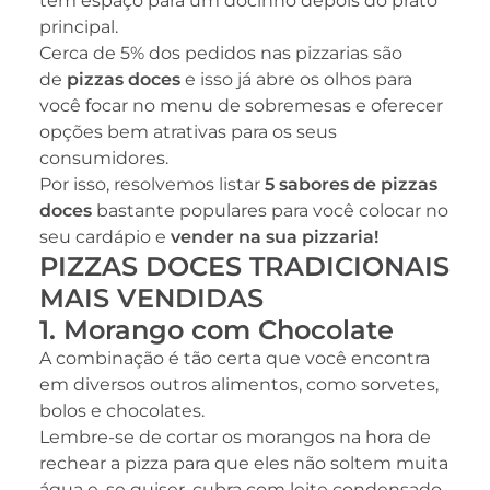
tem espaço para um docinho depois do prato
principal.
Cerca de 5% dos pedidos nas pizzarias são
de
pizzas doces
e isso já abre os olhos para
você focar no menu de sobremesas e oferecer
opções bem atrativas para os seus
consumidores.
Por isso, resolvemos listar
5 sabores de pizzas
doces
bastante populares para você colocar no
seu cardápio e
vender na sua pizzaria!
PIZZAS DOCES TRADICIONAIS
MAIS VENDIDAS
1. Morango com Chocolate
A combinação é tão certa que você encontra
em diversos outros alimentos, como sorvetes,
bolos e chocolates.
Lembre-se de cortar os morangos na hora de
rechear a pizza para que eles não soltem muita
água e, se quiser, cubra com leite condensado