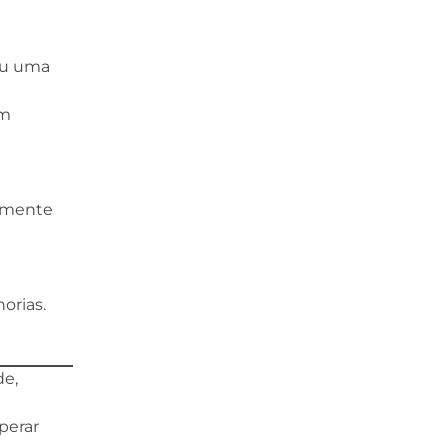
ou uma
em
tamente
orias.
de,
perar