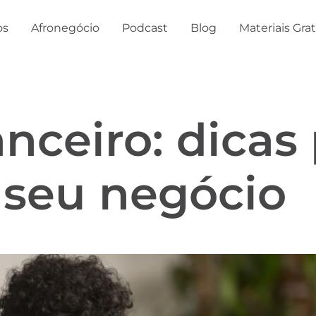
os
Afronegócio
Podcast
Blog
Materiais Gra
nceiro: dicas 
 seu negócio