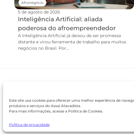
Afronegócio
5 de agosto de 2026
Inteligência Artificial: aliada
poderosa do afroempreendedor
A Inteligência Artificial já deixou de ser promessa
distante e virou ferramenta de trabalho para muitos
negócios no Brasil. Por...
Este site usa cookies para oferecer uma melhor experiência de nave
produtos e serviços do Assaí Atacadista.
Para mais informações, acesse a Política de Cookies.
contato@academiaassai.com.br
Copyright © 2025 | Todos os direitos reservados
Política de privacidade