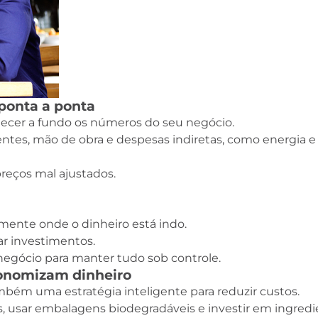
Curso gratuito e com
certificado: Manipulação 
Alimentos
Atualidades
ponta a ponta
hecer a fundo os números do seu negócio.
ientes, mão de obra e despesas indiretas, como energia e
reços mal ajustados.
amente onde o dinheiro está indo.
jar investimentos.
 negócio para manter tudo sob controle.
economizam dinheiro
bém uma estratégia inteligente para reduzir custos.
s, usar embalagens biodegradáveis e investir em ingred