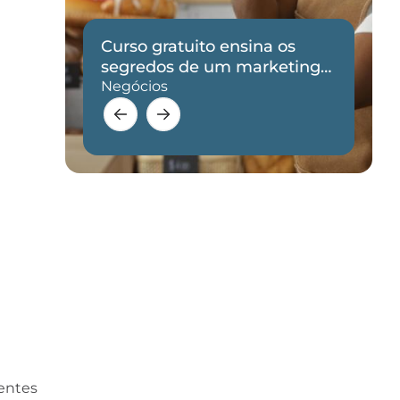
Curso gratuito ensina os
de
segredos de um marketing
eficaz
Negócios
ientes