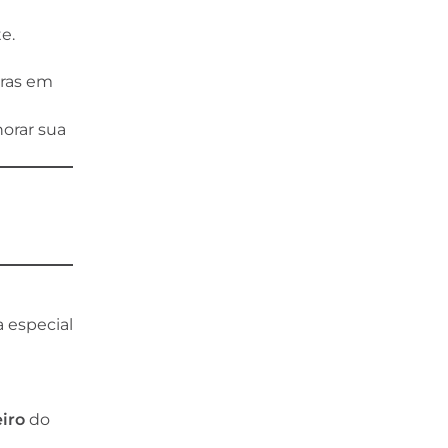
e.
pras em
horar sua
 especial
eiro
do