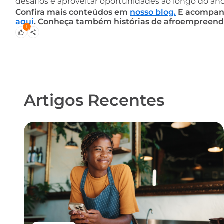
desafios e aproveitar oportunidades ao longo do ano
Confira mais conteúdos em
nosso blog.
E acompanhe
aqui
. Conheça também histórias de afroempreend
1
Artigos Recentes