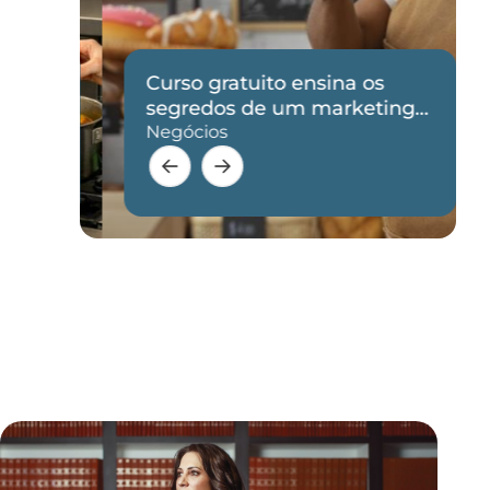
Curso gratuito ensina os
de
segredos de um marketing
eficaz
Negócios