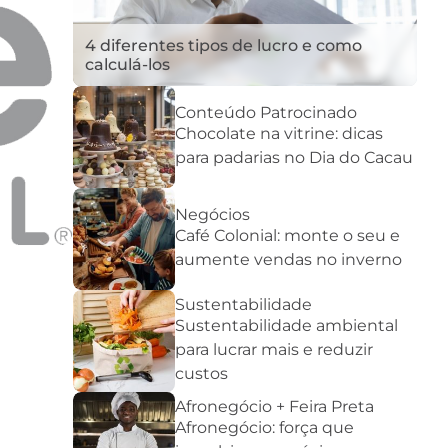
4 diferentes tipos de lucro e como
calculá-los
Conteúdo Patrocinado
Chocolate na vitrine: dicas
para padarias no Dia do Cacau
Negócios
Café Colonial: monte o seu e
aumente vendas no inverno
Sustentabilidade
Sustentabilidade ambiental
para lucrar mais e reduzir
custos
Afronegócio + Feira Preta
Afronegócio: força que