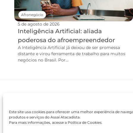
Afronegócio
5 de agosto de 2026
Inteligência Artificial: aliada
poderosa do afroempreendedor
A Inteligência Artificial já deixou de ser promessa
distante e virou ferramenta de trabalho para muitos
negócios no Brasil. Por...
Este site usa cookies para oferecer uma melhor experiência de nave
produtos e serviços do Assaí Atacadista.
Para mais informações, acesse a Política de Cookies.
contato@academiaassai.com.br
Copyright © 2025 | Todos os direitos reservados