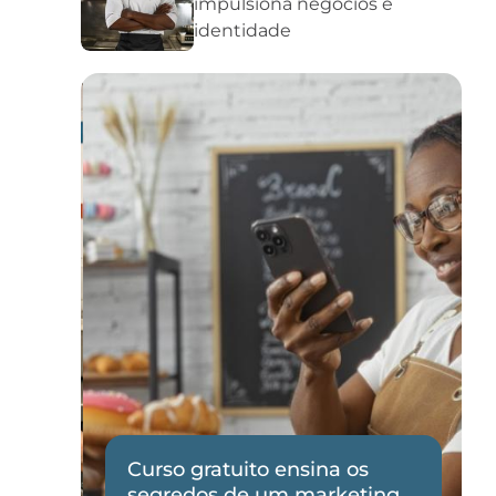
impulsiona negócios e
identidade
Curso gratuito ensina os
de
segredos de um marketing