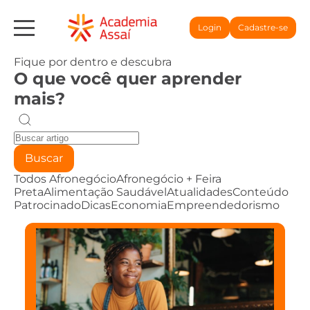
Login
Cadastre-se
Fique por dentro e descubra
O que você quer aprender
mais?
Buscar
Todos
Afronegócio
Afronegócio + Feira
Preta
Alimentação Saudável
Atualidades
Conteúdo
Patrocinado
Dicas
Economia
Empreendedorismo