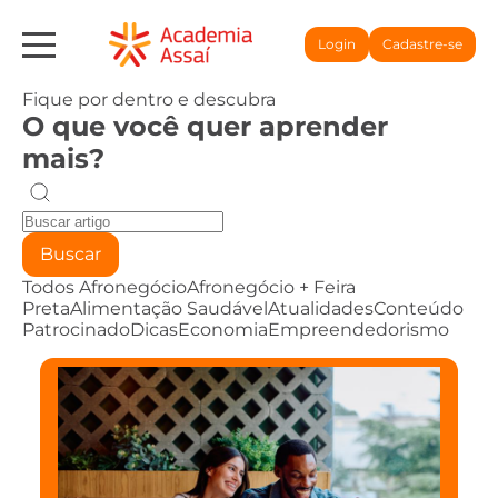
Login
Cadastre-se
Fique por dentro e descubra
O que você quer aprender
mais?
Buscar
Todos
Afronegócio
Afronegócio + Feira
Preta
Alimentação Saudável
Atualidades
Conteúdo
Patrocinado
Dicas
Economia
Empreendedorismo