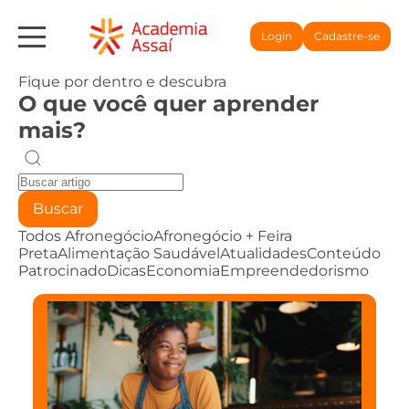
Login
Cadastre-se
Fique por dentro e descubra
O que você quer aprender
mais?
Buscar
Todos
Afronegócio
Afronegócio + Feira
Preta
Alimentação Saudável
Atualidades
Conteúdo
Patrocinado
Dicas
Economia
Empreendedorismo