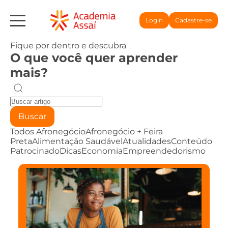
Login
Cadastre-se
Fique por dentro e descubra
O que você quer aprender
mais?
Buscar
Todos
Afronegócio
Afronegócio + Feira
Preta
Alimentação Saudável
Atualidades
Conteúdo
Patrocinado
Dicas
Economia
Empreendedorismo