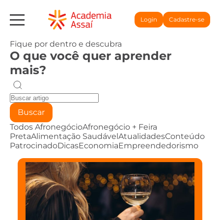
Login
Cadastre-se
Fique por dentro e descubra
O que você quer aprender
mais?
Buscar
Todos
Afronegócio
Afronegócio + Feira
Preta
Alimentação Saudável
Atualidades
Conteúdo
Patrocinado
Dicas
Economia
Empreendedorismo