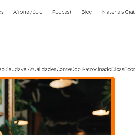
os
Afronegócio
Podcast
Blog
Materiais Gra
ão Saudável
Atualidades
Conteúdo Patrocinado
Dicas
Eco