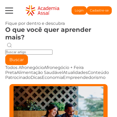
Login
Cadastre-se
Fique por dentro e descubra
O que você quer aprender
mais?
Buscar
Todos
Afronegócio
Afronegócio + Feira
Preta
Alimentação Saudável
Atualidades
Conteúdo
Patrocinado
Dicas
Economia
Empreendedorismo