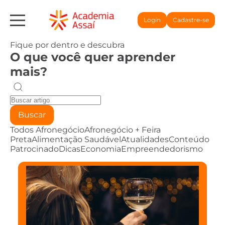
Login
Cadastre-se
Fique por dentro e descubra
O que você quer aprender
mais?
Buscar
Todos
Afronegócio
Afronegócio + Feira
Preta
Alimentação Saudável
Atualidades
Conteúdo
Patrocinado
Dicas
Economia
Empreendedorismo