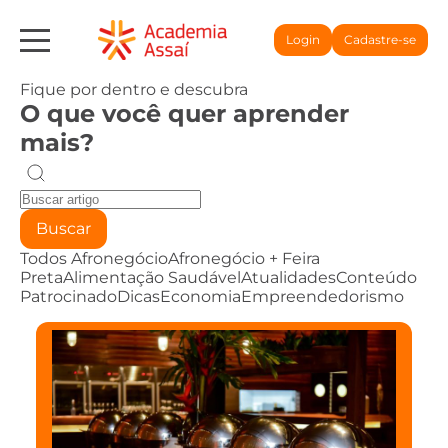
Login
Cadastre-se
Fique por dentro e descubra
O que você quer aprender
mais?
Buscar
Todos
Afronegócio
Afronegócio + Feira
Preta
Alimentação Saudável
Atualidades
Conteúdo
Patrocinado
Dicas
Economia
Empreendedorismo