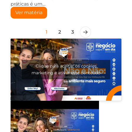
práticas é um…
Ver matéria
1
2
3
Clique para aceitar os cookies
marketing e ativar este conteúdo