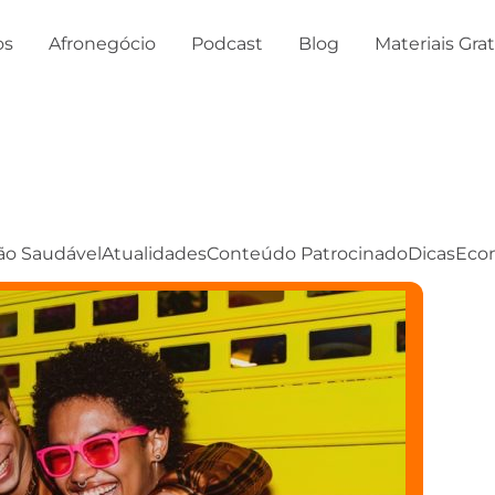
os
Afronegócio
Podcast
Blog
Materiais Gra
ão Saudável
Atualidades
Conteúdo Patrocinado
Dicas
Eco