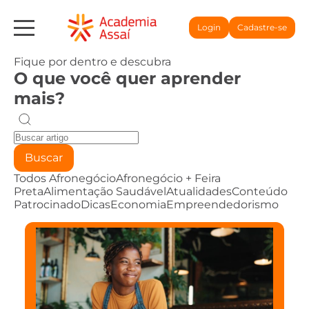
Login
Cadastre-se
Fique por dentro e descubra
O que você quer aprender
mais?
Buscar
Todos
Afronegócio
Afronegócio + Feira
Preta
Alimentação Saudável
Atualidades
Conteúdo
Patrocinado
Dicas
Economia
Empreendedorismo